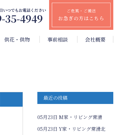
65日いつでもお電話ください
ご危篤・ご搬送
9-35-4949
お急ぎの方はこちら
供花・供物
事前相談
会社概要
最近の投稿
05月23日
M家・リビング常滑
05月23日
Y家・リビング常滑北