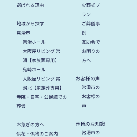
2024年8月
選ばれる理由
火葬式プ
ラン
2024年7月
地域から探す
ご葬儀事
2024年6月
常滑市
例
2024年5月
常滑ホール
互助会で
大阪屋リビング 常
お困りの
2024年4月
滑【家族葬専用】
方へ
2024年3月
鬼崎ホール
2024年2月
お客様の声
大阪屋リビング 常
常滑市の
滑北【家族葬専用】
2024年1月
お客様の
寺院・自宅・公民館での
2023年12月
声
葬儀
2023年11月
葬儀の豆知識
2023年10月
お急ぎの方へ
常滑市の
供花・供物のご案内
2023年9月