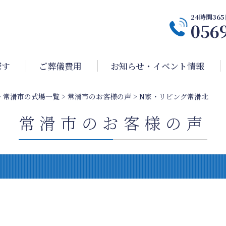
24時間3
056
探す
ご葬儀費用
お知らせ・イベント情報
>
常滑市の式場一覧
>
常滑市のお客様の声
>
N家・リビング常滑北
常滑市のお客様の声