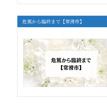
危篤から臨終まで【常滑市】