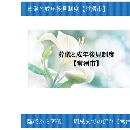
葬儀と成年後見制度【常滑市】
臨終から葬儀、一周忌までの流れ【常