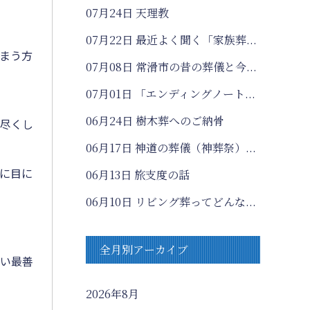
07月24日
天理教
？
07月22日
最近よく聞く「家族葬...
まう方
07月08日
常滑市の昔の葬儀と今...
07月01日
「エンディングノート...
06月24日
樹木葬へのご納骨
を尽くし
06月17日
神道の葬儀（神葬祭）...
に目に
06月13日
旅支度の話
06月10日
リビング葬ってどんな...
全月別アーカイブ
添い最善
2026年8月