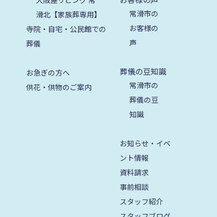
常滑市の
滑北【家族葬専用】
2023年8月
お客様の
寺院・自宅・公民館での
2023年7月
声
葬儀
2023年6月
葬儀の豆知識
お急ぎの方へ
2023年5月
常滑市の
供花・供物のご案内
2023年4月
葬儀の豆
2023年3月
知識
2023年2月
お知らせ・イベ
2023年1月
ント情報
2022年12月
資料請求
事前相談
2022年11月
スタッフ紹介
2022年10月
スタッフブログ