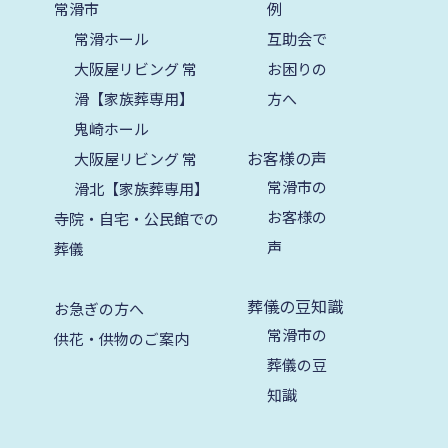
常滑市
例
2025年7月
常滑ホール
互助会で
大阪屋リビング 常
お困りの
2025年6月
滑【家族葬専用】
方へ
2025年5月
鬼崎ホール
2025年4月
お客様の声
大阪屋リビング 常
常滑市の
滑北【家族葬専用】
2025年3月
お客様の
寺院・自宅・公民館での
2025年2月
声
葬儀
2025年1月
葬儀の豆知識
2024年12月
お急ぎの方へ
常滑市の
供花・供物のご案内
2024年11月
葬儀の豆
2024年10月
知識
2024年9月