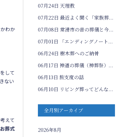
07月24日
天理教
07月22日
最近よく聞く「家族葬...
のかわか
07月08日
常滑市の昔の葬儀と今...
07月01日
「エンディングノート...
06月24日
樹木葬へのご納骨
06月17日
神道の葬儀（神葬祭）...
何をして
06月13日
旅支度の話
きない
06月10日
リビング葬ってどんな...
。
全月別アーカイブ
と考えて
お葬式
2026年8月