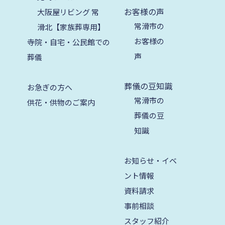
2024年8月
お客様の声
大阪屋リビング 常
常滑市の
滑北【家族葬専用】
2024年7月
お客様の
寺院・自宅・公民館での
2024年6月
声
葬儀
2024年5月
葬儀の豆知識
2024年4月
お急ぎの方へ
常滑市の
供花・供物のご案内
2024年3月
葬儀の豆
2024年2月
知識
2024年1月
お知らせ・イベ
2023年12月
ント情報
2023年11月
資料請求
2023年10月
事前相談
スタッフ紹介
2023年9月